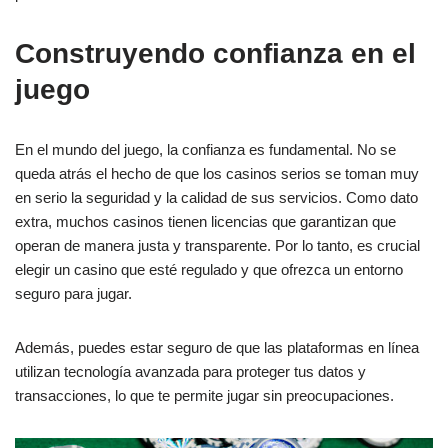
Construyendo confianza en el
juego
En el mundo del juego, la confianza es fundamental. No se
queda atrás el hecho de que los casinos serios se toman muy
en serio la seguridad y la calidad de sus servicios. Como dato
extra, muchos casinos tienen licencias que garantizan que
operan de manera justa y transparente. Por lo tanto, es crucial
elegir un casino que esté regulado y que ofrezca un entorno
seguro para jugar.
Además, puedes estar seguro de que las plataformas en línea
utilizan tecnología avanzada para proteger tus datos y
transacciones, lo que te permite jugar sin preocupaciones.