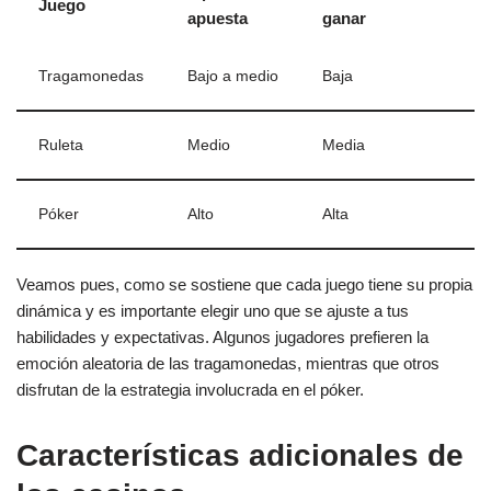
Juego
apuesta
ganar
Tragamonedas
Bajo a medio
Baja
Ruleta
Medio
Media
Póker
Alto
Alta
Veamos pues, como se sostiene que cada juego tiene su propia
dinámica y es importante elegir uno que se ajuste a tus
habilidades y expectativas. Algunos jugadores prefieren la
emoción aleatoria de las tragamonedas, mientras que otros
disfrutan de la estrategia involucrada en el póker.
Características adicionales de