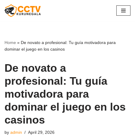
Skip
to
content
Home
»
De novato a profesional: Tu guía motivadora para
dominar el juego en los casinos
De novato a
profesional: Tu guía
motivadora para
dominar el juego en los
casinos
by
admin
April 29, 2026