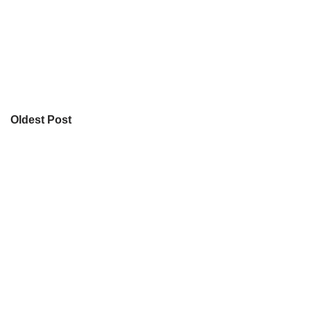
Oldest Post