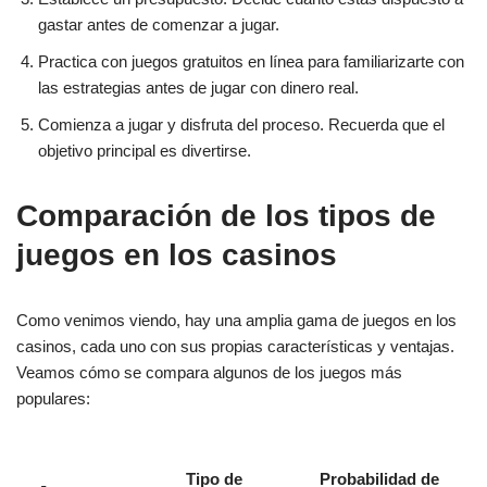
gastar antes de comenzar a jugar.
Practica con juegos gratuitos en línea para familiarizarte con
las estrategias antes de jugar con dinero real.
Comienza a jugar y disfruta del proceso. Recuerda que el
objetivo principal es divertirse.
Comparación de los tipos de
juegos en los casinos
Como venimos viendo, hay una amplia gama de juegos en los
casinos, cada uno con sus propias características y ventajas.
Veamos cómo se compara algunos de los juegos más
populares:
Tipo de
Probabilidad de