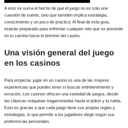
A esto se suma el hecho de que el juego no es solo una
cuestión de suerte, sino que también implica estrategia,
conocimiento y un poco de práctica. Al final de esta guía,
estarás preparado para enfrentar cualquier reto que se presente
en tu camino hacia el dominio del casino.
Una visión general del juego
en los casinos
Para empezar, jugar en un casino es una de las mejores
experiencias que puedes tener si buscas entretenimiento y
emoción. Los casinos ofrecen una variedad de juegos, desde
las clásicas máquinas tragamonedas hasta el póker y la ruleta.
Esto es gracias a que cada juego tiene sus propias reglas y
estrategias, lo que permite a los jugadores elegir según sus
preferencias personales.