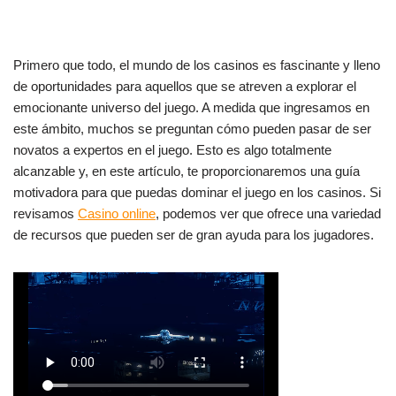
Primero que todo, el mundo de los casinos es fascinante y lleno
de oportunidades para aquellos que se atreven a explorar el
emocionante universo del juego. A medida que ingresamos en
este ámbito, muchos se preguntan cómo pueden pasar de ser
novatos a expertos en el juego. Esto es algo totalmente
alcanzable y, en este artículo, te proporcionaremos una guía
motivadora para que puedas dominar el juego en los casinos. Si
revisamos
Casino online
, podemos ver que ofrece una variedad
de recursos que pueden ser de gran ayuda para los jugadores.