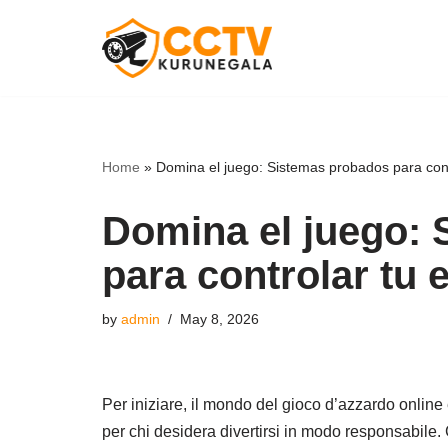
Skip
to
content
Home
»
Domina el juego: Sistemas probados para cont
Domina el juego:
para controlar tu 
by
admin
May 8, 2026
Per iniziare, il mondo del gioco d’azzardo online
per chi desidera divertirsi in modo responsabile.