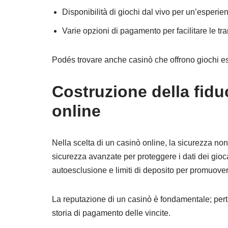
Disponibilità di giochi dal vivo per un’esperi
Varie opzioni di pagamento per facilitare le tr
Podés trovare anche casinò che offrono giochi esc
Costruzione della fidu
online
Nella scelta di un casinò online, la sicurezza non
sicurezza avanzate per proteggere i dati dei gioc
autoesclusione e limiti di deposito per promuove
La reputazione di un casinò è fondamentale; pert
storia di pagamento delle vincite.