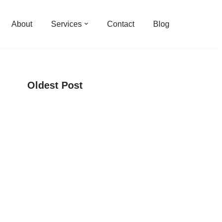
About
Services
Contact
Blog
Oldest Post