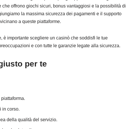
e che offrono giochi sicuri, bonus vantaggiosi e la possibilità di
giungiamo la massima sicurezza dei pagamenti e il supporto
vicinano a queste piattaforme.
, è importante scegliere un casinò che soddisfi le tue
preoccupazioni e con tutte le garanzie legate alla sicurezza.
giusto per te
 piattaforma.
 in corso.
ea della qualità del servizio.