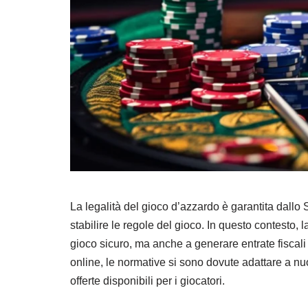
La legalità del gioco d’azzardo è garantita dallo St
stabilire le regole del gioco. In questo contesto
gioco sicuro, ma anche a generare entrate fiscali s
online, le normative si sono dovute adattare a nu
offerte disponibili per i giocatori.