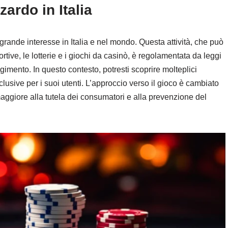
zardo in Italia
rande interesse in Italia e nel mondo. Questa attività, che può
ve, le lotterie e i giochi da casinò, è regolamentata da leggi
gimento. In questo contesto, potresti scoprire molteplici
clusive per i suoi utenti. L’approccio verso il gioco è cambiato
aggiore alla tutela dei consumatori e alla prevenzione del