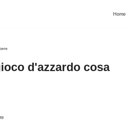
Home
apere
 gioco d'azzardo cosa
re