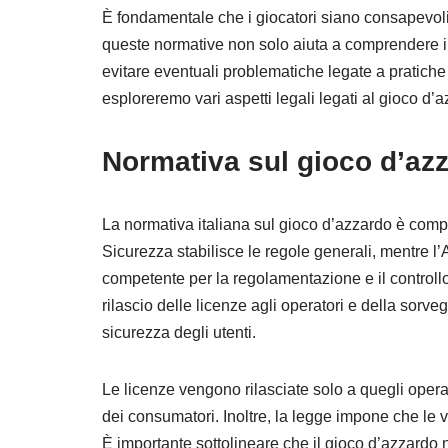
È fondamentale che i giocatori siano consapevoli
queste normative non solo aiuta a comprendere i di
evitare eventuali problematiche legate a pratiche 
esploreremo vari aspetti legali legati al gioco d’a
Normativa sul gioco d’azza
La normativa italiana sul gioco d’azzardo è compl
Sicurezza stabilisce le regole generali, mentre 
competente per la regolamentazione e il controllo
rilascio delle licenze agli operatori e della sorvegl
sicurezza degli utenti.
Le licenze vengono rilasciate solo a quegli operato
dei consumatori. Inoltre, la legge impone che le v
È importante sottolineare che il gioco d’azzardo