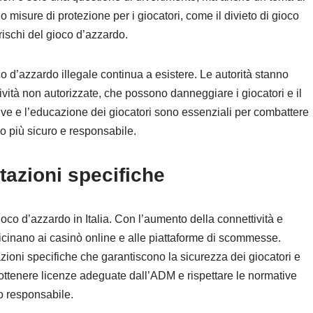
o misure di protezione per i giocatori, come il divieto di gioco
rischi del gioco d’azzardo.
o d’azzardo illegale continua a esistere. Le autorità stanno
tività non autorizzate, che possono danneggiare i giocatori e il
ve e l’educazione dei giocatori sono essenziali per combattere
o più sicuro e responsabile.
tazioni specifiche
ioco d’azzardo in Italia. Con l’aumento della connettività e
icinano ai casinò online e alle piattaforme di scommesse.
azioni specifiche che garantiscono la sicurezza dei giocatori e
o ottenere licenze adeguate dall’ADM e rispettare le normative
co responsabile.