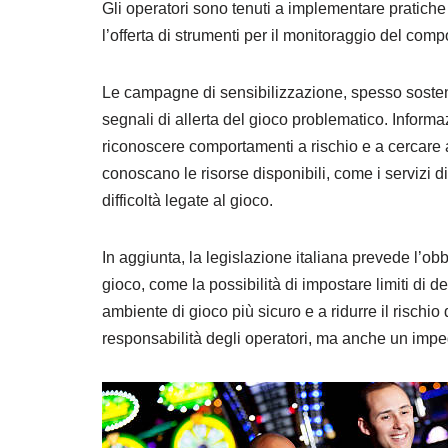
Gli operatori sono tenuti a implementare pratich
l’offerta di strumenti per il monitoraggio del com
Le campagne di sensibilizzazione, spesso sostenut
segnali di allerta del gioco problematico. Inform
riconoscere comportamenti a rischio e a cercare 
conoscano le risorse disponibili, come i servizi d
difficoltà legate al gioco.
In aggiunta, la legislazione italiana prevede l’obbl
gioco, come la possibilità di impostare limiti di
ambiente di gioco più sicuro e a ridurre il rischio
responsabilità degli operatori, ma anche un impeg