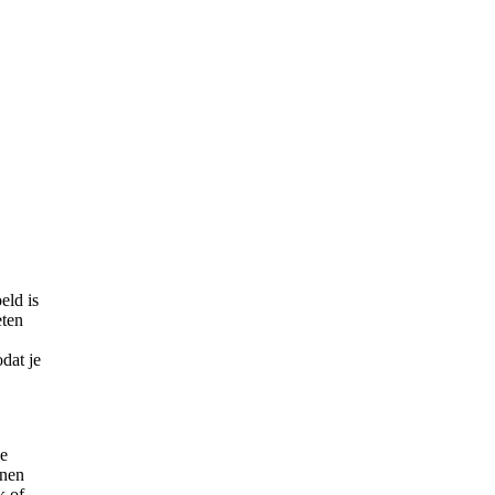
eld is
eten
odat je
ze
nnen
k of