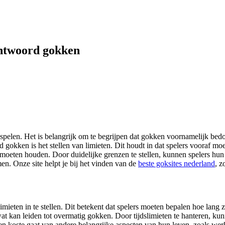
rantwoord gokken
pelen. Het is belangrijk om te begrijpen dat gokken voornamelijk bedo
gokken is het stellen van limieten. Dit houdt in dat spelers vooraf mo
an moeten houden. Door duidelijke grenzen te stellen, kunnen spelers hun
en. Onze site helpt je bij het vinden van de
beste goksites nederland
, z
slimieten in te stellen. Dit betekent dat spelers moeten bepalen hoe lang 
 wat kan leiden tot overmatig gokken. Door tijdslimieten te hanteren, ku
n koste gaat van andere belangrijke aspecten van hun leven, zoals wer