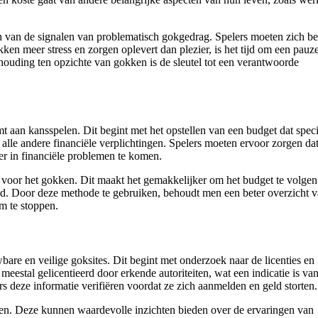
n van de signalen van problematisch gokgedrag. Spelers moeten zich b
en meer stress en zorgen oplevert dan plezier, is het tijd om een pauze
houding ten opzichte van gokken is de sleutel tot een verantwoorde
t aan kansspelen. Dit begint met het opstellen van een budget dat speci
alle andere financiële verplichtingen. Spelers moeten ervoor zorgen dat
der in financiële problemen te komen.
 voor het gokken. Dit maakt het gemakkelijker om het budget te volgen
d. Door deze methode te gebruiken, behoudt men een beter overzicht v
m te stoppen.
are en veilige goksites. Dit begint met onderzoek naar de licenties en
eestal gelicentieerd door erkende autoriteiten, wat een indicatie is va
rs deze informatie verifiëren voordat ze zich aanmelden en geld storten.
ezen. Deze kunnen waardevolle inzichten bieden over de ervaringen van