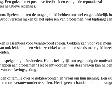
ng. Een goksite met positieve feedback en een goede reputatie zal
el negatieve recensies.
orm. Spelers moeten de mogelijkheid hebben om snel en gemakkelijk hu
 groot verschil maken bij het oplossen van problemen, wat bijdraagt aa
ken is essentieel voor verantwoord spelen. Gokken kan voor veel mens
kan ook leiden tot een vicieuze cirkel waarin men steeds meer geld inze
leiden.
un spelgedrag beïnvloeden. Het is belangrijk om regelmatig de motivati
ontsnappen aan problemen? Het beantwoorden van deze vragen kan helpen
 van verslavingsgedrag.
ienden of familie over je gokgewoonten en vraag om hun mening. Een ex
iveren om verantwoorder te spelen. Het is geen schande om hulp te vrag