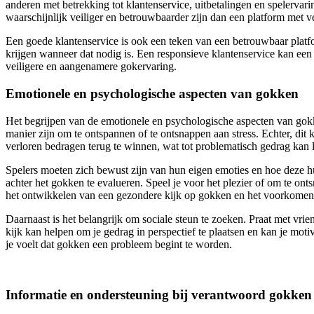
anderen met betrekking tot klantenservice, uitbetalingen en spelervari
waarschijnlijk veiliger en betrouwbaarder zijn dan een platform met ve
Een goede klantenservice is ook een teken van een betrouwbaar platf
krijgen wanneer dat nodig is. Een responsieve klantenservice kan een
veiligere en aangenamere gokervaring.
Emotionele en psychologische aspecten van gokken
Het begrijpen van de emotionele en psychologische aspecten van gok
manier zijn om te ontspannen of te ontsnappen aan stress. Echter, dit 
verloren bedragen terug te winnen, wat tot problematisch gedrag kan 
Spelers moeten zich bewust zijn van hun eigen emoties en hoe deze h
achter het gokken te evalueren. Speel je voor het plezier of om te 
het ontwikkelen van een gezondere kijk op gokken en het voorkomen
Daarnaast is het belangrijk om sociale steun te zoeken. Praat met vr
kijk kan helpen om je gedrag in perspectief te plaatsen en kan je mot
je voelt dat gokken een probleem begint te worden.
Informatie en ondersteuning bij verantwoord gokken