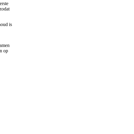
erste
zodat
houd is
Samen
en op