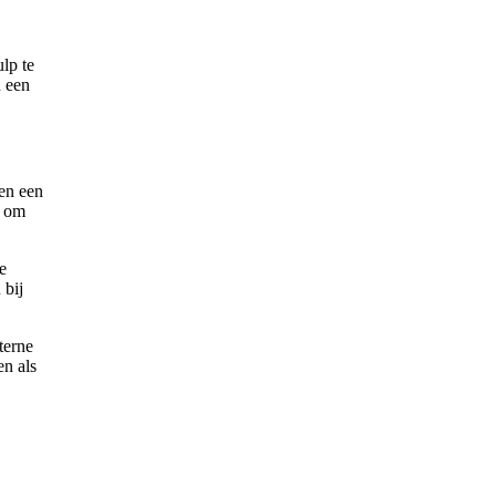
lp te
n een
en een
t om
e
 bij
terne
en als