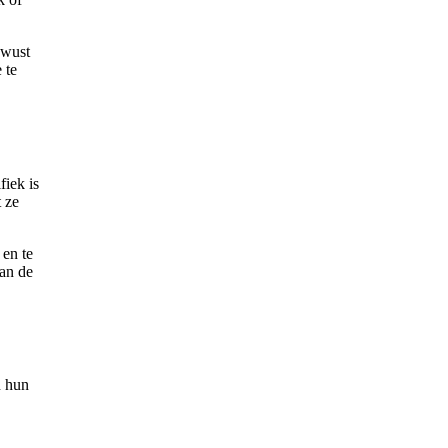
ewust
 te
fiek is
 ze
 en te
an de
n hun