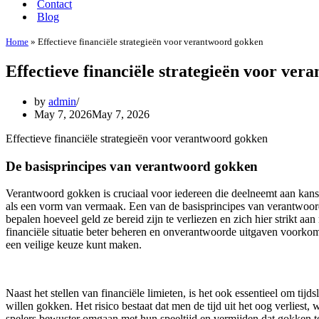
Contact
Blog
Home
»
Effectieve financiële strategieën voor verantwoord gokken
Effectieve financiële strategieën voor ve
by
admin
May 7, 2026
May 7, 2026
Effectieve financiële strategieën voor verantwoord gokken
De basisprincipes van verantwoord gokken
Verantwoord gokken is cruciaal voor iedereen die deelneemt aan kanss
als een vorm van vermaak. Een van de basisprincipes van verantwoord 
bepalen hoeveel geld ze bereid zijn te verliezen en zich hier strikt a
financiële situatie beter beheren en onverantwoorde uitgaven voorkom
een veilige keuze kunt maken.
Naast het stellen van financiële limieten, is het ook essentieel om tijd
willen gokken. Het risico bestaat dat men de tijd uit het oog verliest,
spelers bewuster omgaan met hun speeltijd en vermijden dat gokken te