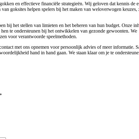
kken en effectieve financiële strategieën. Wij geloven dat kennis de e
en van goksites helpen spelers bij het maken van weloverwogen keuzes, 
pen bij het stellen van limieten en het beheren van hun budget. Onze in
n hen te ondersteunen bij het ontwikkelen van gezonde gewoonten. We
iezen voor verantwoorde speelmethoden.
n contact met ons opnemen voor persoonlijk advies of meer informatie. 
woordelijkheid hand in hand gaan. We staan klaar om je te ondersteun
*