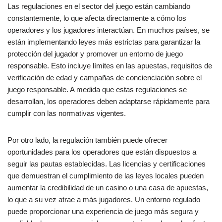
Las regulaciones en el sector del juego están cambiando
constantemente, lo que afecta directamente a cómo los
operadores y los jugadores interactúan. En muchos países, se
están implementando leyes más estrictas para garantizar la
protección del jugador y promover un entorno de juego
responsable. Esto incluye límites en las apuestas, requisitos de
verificación de edad y campañas de concienciación sobre el
juego responsable. A medida que estas regulaciones se
desarrollan, los operadores deben adaptarse rápidamente para
cumplir con las normativas vigentes.
Por otro lado, la regulación también puede ofrecer
oportunidades para los operadores que están dispuestos a
seguir las pautas establecidas. Las licencias y certificaciones
que demuestran el cumplimiento de las leyes locales pueden
aumentar la credibilidad de un casino o una casa de apuestas,
lo que a su vez atrae a más jugadores. Un entorno regulado
puede proporcionar una experiencia de juego más segura y