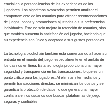
crucial en la personalización de las experiencias de los
jugadores. Los algoritmos avanzados permiten analizar el
comportamiento de los usuarios para ofrecer recomendaciones
de juegos, bonos y promociones ajustadas a sus preferencias
individuales. Esto no solo mejora la retención de usuarios, sino
que también aumenta la satisfacción del jugador, haciendo que
su experiencia sea única y adaptada a sus gustos personales.
La tecnología blockchain también está comenzando a hacer su
entrada en el mundo del juego, especialmente en el ámbito de
los casinos en línea. Esta tecnología proporciona una mayor
seguridad y transparencia en las transacciones, lo que es un
punto crítico para los jugadores. Al eliminar intermediarios y
permitir transacciones directas, se minimizan los costos y se
garantiza la protección de datos, lo que genera una mayor
confianza en los usuarios que buscan plataformas de juego
seguras y confiables.