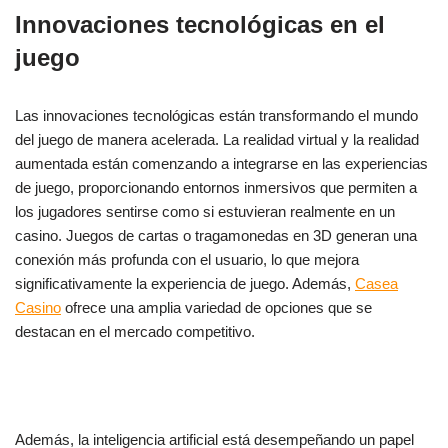
Innovaciones tecnológicas en el
juego
Las innovaciones tecnológicas están transformando el mundo
del juego de manera acelerada. La realidad virtual y la realidad
aumentada están comenzando a integrarse en las experiencias
de juego, proporcionando entornos inmersivos que permiten a
los jugadores sentirse como si estuvieran realmente en un
casino. Juegos de cartas o tragamonedas en 3D generan una
conexión más profunda con el usuario, lo que mejora
significativamente la experiencia de juego. Además,
Casea
Casino
ofrece una amplia variedad de opciones que se
destacan en el mercado competitivo.
Además, la inteligencia artificial está desempeñando un papel