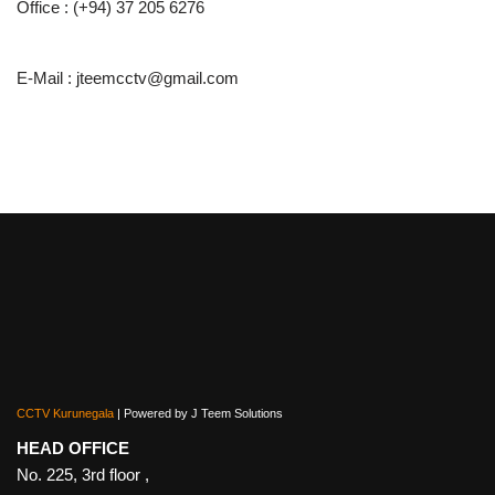
Office : (+94) 37 205 6276
E-Mail : jteemcctv@gmail.com
CCTV Kurunegala
| Powered by
J Teem Solutions
HEAD OFFICE
No. 225, 3rd floor ,