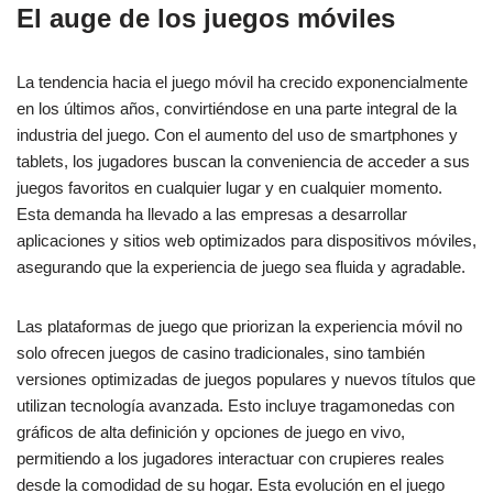
El auge de los juegos móviles
La tendencia hacia el juego móvil ha crecido exponencialmente
en los últimos años, convirtiéndose en una parte integral de la
industria del juego. Con el aumento del uso de smartphones y
tablets, los jugadores buscan la conveniencia de acceder a sus
juegos favoritos en cualquier lugar y en cualquier momento.
Esta demanda ha llevado a las empresas a desarrollar
aplicaciones y sitios web optimizados para dispositivos móviles,
asegurando que la experiencia de juego sea fluida y agradable.
Las plataformas de juego que priorizan la experiencia móvil no
solo ofrecen juegos de casino tradicionales, sino también
versiones optimizadas de juegos populares y nuevos títulos que
utilizan tecnología avanzada. Esto incluye tragamonedas con
gráficos de alta definición y opciones de juego en vivo,
permitiendo a los jugadores interactuar con crupieres reales
desde la comodidad de su hogar. Esta evolución en el juego