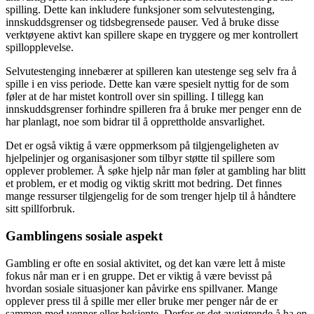
spilling. Dette kan inkludere funksjoner som selvutestenging,
innskuddsgrenser og tidsbegrensede pauser. Ved å bruke disse
verktøyene aktivt kan spillere skape en tryggere og mer kontrollert
spillopplevelse.
Selvutestenging innebærer at spilleren kan utestenge seg selv fra å
spille i en viss periode. Dette kan være spesielt nyttig for de som
føler at de har mistet kontroll over sin spilling. I tillegg kan
innskuddsgrenser forhindre spilleren fra å bruke mer penger enn de
har planlagt, noe som bidrar til å opprettholde ansvarlighet.
Det er også viktig å være oppmerksom på tilgjengeligheten av
hjelpelinjer og organisasjoner som tilbyr støtte til spillere som
opplever problemer. Å søke hjelp når man føler at gambling har blitt
et problem, er et modig og viktig skritt mot bedring. Det finnes
mange ressurser tilgjengelig for de som trenger hjelp til å håndtere
sitt spillforbruk.
Gamblingens sosiale aspekt
Gambling er ofte en sosial aktivitet, og det kan være lett å miste
fokus når man er i en gruppe. Det er viktig å være bevisst på
hvordan sosiale situasjoner kan påvirke ens spillvaner. Mange
opplever press til å spille mer eller bruke mer penger når de er
sammen med venner eller bekjente. Derfor er det avgjørende å ha en