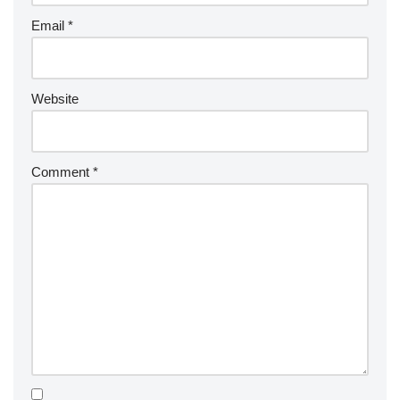
Email
*
Website
Comment
*