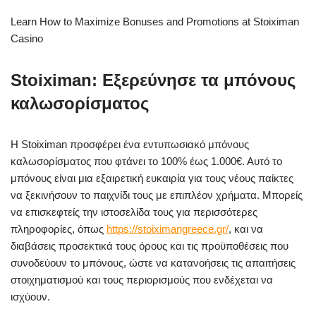
Learn How to Maximize Bonuses and Promotions at Stoiximan
Casino
Stoiximan: Εξερεύνησε τα μπόνους
καλωσορίσματος
Η Stoiximan προσφέρει ένα εντυπωσιακό μπόνους
καλωσορίσματος που φτάνει το 100% έως 1.000€. Αυτό το
μπόνους είναι μια εξαιρετική ευκαιρία για τους νέους παίκτες
να ξεκινήσουν το παιχνίδι τους με επιπλέον χρήματα. Μπορείς
να επισκεφτείς την ιστοσελίδα τους για περισσότερες
πληροφορίες, όπως
https://stoiximangreece.gr/
, και να
διαβάσεις προσεκτικά τους όρους και τις προϋποθέσεις που
συνοδεύουν το μπόνους, ώστε να κατανοήσεις τις απαιτήσεις
στοιχηματισμού και τους περιορισμούς που ενδέχεται να
ισχύουν.