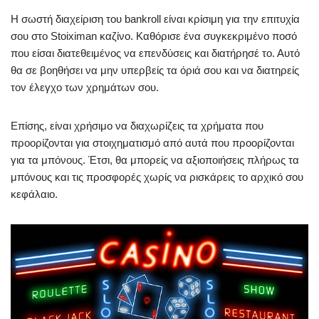
Η σωστή διαχείριση του bankroll είναι κρίσιμη για την επιτυχία
σου στο Stoiximan καζίνο. Καθόρισε ένα συγκεκριμένο ποσό
που είσαι διατεθειμένος να επενδύσεις και διατήρησέ το. Αυτό
θα σε βοηθήσει να μην υπερβείς τα όριά σου και να διατηρείς
τον έλεγχο των χρημάτων σου.
Επίσης, είναι χρήσιμο να διαχωρίζεις τα χρήματα που
προορίζονται για στοιχηματισμό από αυτά που προορίζονται
για τα μπόνους. Έτσι, θα μπορείς να αξιοποιήσεις πλήρως τα
μπόνους και τις προσφορές χωρίς να ρισκάρεις το αρχικό σου
κεφάλαιο.