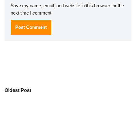
Save my name, email, and website in this browser for the
next time I comment.
Oldest Post