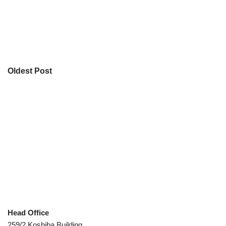
Oldest Post
Head Office
259/2 Koshiba Building,