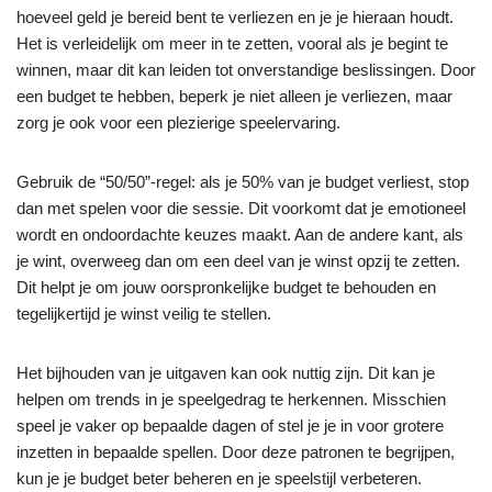
hoeveel geld je bereid bent te verliezen en je je hieraan houdt.
Het is verleidelijk om meer in te zetten, vooral als je begint te
winnen, maar dit kan leiden tot onverstandige beslissingen. Door
een budget te hebben, beperk je niet alleen je verliezen, maar
zorg je ook voor een plezierige speelervaring.
Gebruik de “50/50”-regel: als je 50% van je budget verliest, stop
dan met spelen voor die sessie. Dit voorkomt dat je emotioneel
wordt en ondoordachte keuzes maakt. Aan de andere kant, als
je wint, overweeg dan om een deel van je winst opzij te zetten.
Dit helpt je om jouw oorspronkelijke budget te behouden en
tegelijkertijd je winst veilig te stellen.
Het bijhouden van je uitgaven kan ook nuttig zijn. Dit kan je
helpen om trends in je speelgedrag te herkennen. Misschien
speel je vaker op bepaalde dagen of stel je je in voor grotere
inzetten in bepaalde spellen. Door deze patronen te begrijpen,
kun je je budget beter beheren en je speelstijl verbeteren.