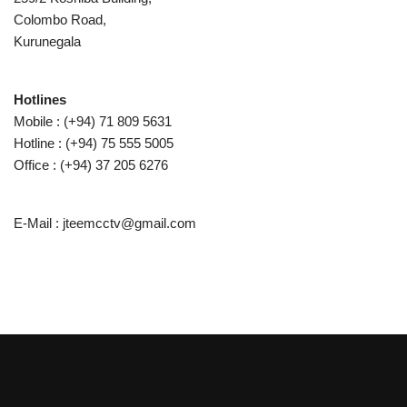
Colombo Road,
Kurunegala
Hotlines
Mobile : (+94) 71 809 5631
Hotline : (+94) 75 555 5005
Office : (+94) 37 205 6276
E-Mail : jteemcctv@gmail.com